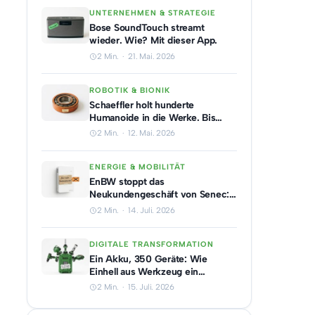
UNTERNEHMEN & STRATEGIE
Bose SoundTouch streamt
wieder. Wie? Mit dieser App.
2 Min. · 21. Mai. 2026
ROBOTIK & BIONIK
Schaeffler holt hunderte
Humanoide in die Werke. Bis
2030.
2 Min. · 12. Mai. 2026
ENERGIE & MOBILITÄT
EnBW stoppt das
Neukundengeschäft von Senec:
Warum dem Heimspeicher-
2 Min. · 14. Juli. 2026
Pionier der Markt wegbricht
DIGITALE TRANSFORMATION
Ein Akku, 350 Geräte: Wie
Einhell aus Werkzeug ein
Plattformgeschäft macht
2 Min. · 15. Juli. 2026