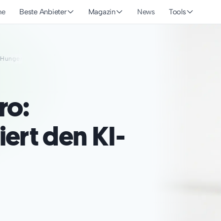
he
Beste Anbieter
Magazin
News
Tools
I-Hunger
ro:
iert den KI-