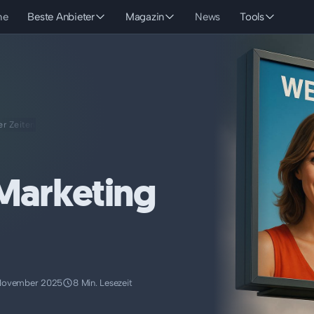
he
Beste Anbieter
Magazin
News
Tools
er Zeiten
 Marketing
November 2025
8 Min. Lesezeit