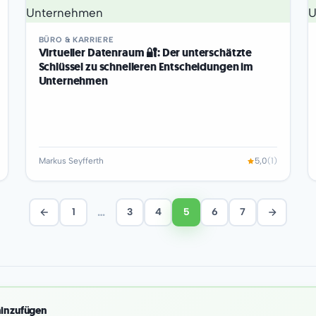
BÜRO & KARRIERE
Virtueller Datenraum 🔐: Der unterschätzte
Schlüssel zu schnelleren Entscheidungen im
Unternehmen
Markus Seyfferth
5,0
(1)
…
1
3
4
5
6
7
hinzufügen