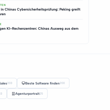
UTEN
 in Chinas Cybersicherheitsprüfung: Peking greift
hren
E
gen KI-Rechenzentren: Chinas Ausweg aus dem
Sales
Beste Software finden
203
200
Agenturportrait
33
25