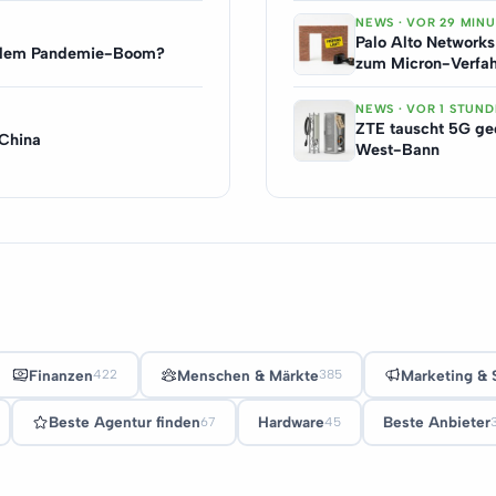
NEWS · VOR 29 MIN
Palo Alto Networks
h dem Pandemie-Boom?
zum Micron-Verfa
NEWS · VOR 1 STUND
ZTE tauscht 5G ge
 China
West-Bann
Finanzen
Menschen & Märkte
Marketing & 
422
385
Beste Agentur finden
Hardware
Beste Anbieter
67
45