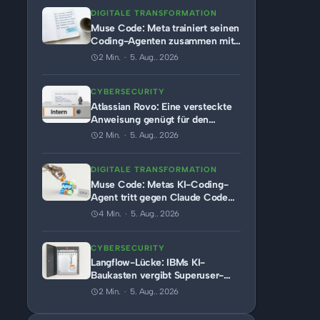
DIGITALE TRANSFORMATION
Muse Code: Meta trainiert seinen
Coding-Agenten zusammen mit
dem Modell
2 Min. · 5. Aug.. 2026
CYBERSECURITY
Atlassian Rovo: Eine versteckte
Anweisung genügt für den
Datenabfluss aus Jira und
2 Min. · 5. Aug.. 2026
Confluence
DIGITALE TRANSFORMATION
Muse Code: Metas KI-Coding-
Agent tritt gegen Claude Code
und Codex an
4 Min. · 5. Aug.. 2026
CYBERSECURITY
Langflow-Lücke: IBMs KI-
Baukasten vergibt Superuser-
Token an jeden Aufrufer
2 Min. · 5. Aug.. 2026