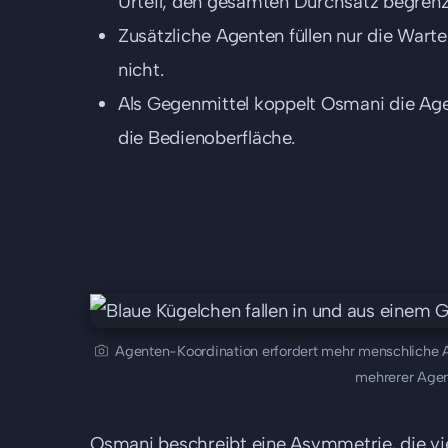
Urteil, den gesamten Durchsatz begrenz
Zusätzliche Agenten füllen nur die War
nicht.
Als Gegenmittel koppelt Osmani die Age
die Bedienoberfläche.
Warum macht mehr Para
Agenten-Koordination erfordert mehr menschliche Au
mehrerer Age
Osmani beschreibt eine Asymmetrie, die vi