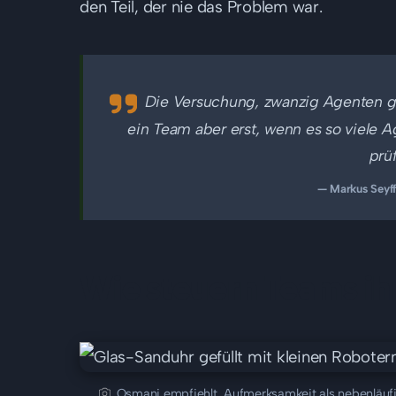
den Teil, der nie das Problem war.
Die Versuchung, zwanzig Agenten glei
ein Team aber erst, wenn es so viele 
prü
— Markus Seyff
Wie steuern Teams i
Osmani empfiehlt, Aufmerksamkeit als nebenläufi