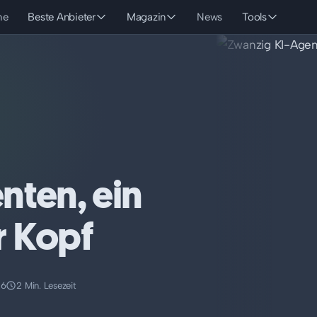
he
Beste Anbieter
Magazin
News
Tools
nten, ein
r Kopf
26
2 Min. Lesezeit