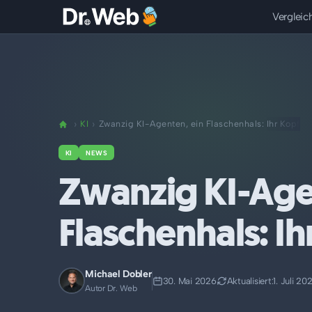
Vergleic
KI
Zwanzig KI-Agenten, ein Flaschenhals: Ihr Kopf
KI
NEWS
Zwanzig KI-Age
Flaschenhals: Ih
Michael Dobler
30. Mai 2026
Aktualisiert:
1. Juli 20
Autor Dr. Web