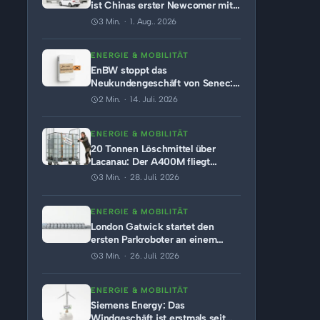
ist Chinas erster Newcomer mit
sechsstelligem Monatsabsatz
3 Min. · 1. Aug.. 2026
ENERGIE & MOBILITÄT
EnBW stoppt das
Neukundengeschäft von Senec:
Warum dem Heimspeicher-
2 Min. · 14. Juli. 2026
Pionier der Markt wegbricht
ENERGIE & MOBILITÄT
20 Tonnen Löschmittel über
Lacanau: Der A400M fliegt
seinen ersten echten
3 Min. · 28. Juli. 2026
Löscheinsatz
ENERGIE & MOBILITÄT
London Gatwick startet den
ersten Parkroboter an einem
britischen Flughafen
3 Min. · 26. Juli. 2026
ENERGIE & MOBILITÄT
Siemens Energy: Das
Windgeschäft ist erstmals seit