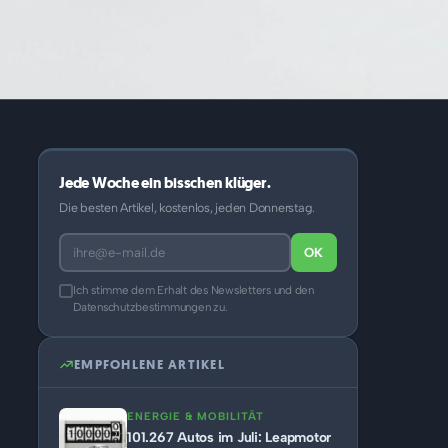
Jede Woche ein bisschen klüger.
Die besten Artikel, kostenlos, jeden Donnerstag.
OK
Ich stimme dem Erhalt des Newsletters und den
Datenschutzbestimmungen zu.
EMPFOHLENE ARTIKEL
ENERGIE & MOBILITÄT
101.267 Autos im Juli: Leapmotor