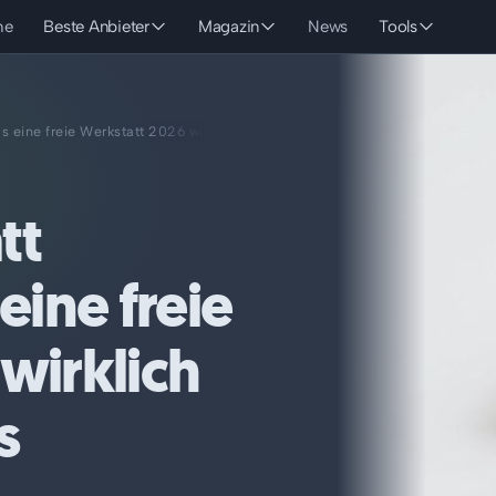
he
Beste Anbieter
Magazin
News
Tools
 eine freie Werkstatt 2026 wirklich investieren muss
tt
eine freie
wirklich
s