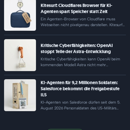
Kitesurf: Cloudflares Browser für KI-
Agenten spart Speicher statt Zeit
Ein Agenten-Browser von Cloudflare muss
Webseiten nicht pixelgenau darstellen. Kitesurf
belegt bei der HTML-Extraktion sieben Mal
weniger Speicher…
Kritische Cyberfähigkeiten: OpenAI
stoppt Teile der Astra-Entwicklung
Kritische Cyberfähigkeiten kann OpenAI beim
kommenden Modell Astra nicht mehr
ausschließen. Interne Arbeiten an Astra, die
seine verschärften…
KI-Agenten für 9,2 Millionen Soldaten:
Salesforce bekommt die Freigabestufe
IL5
KI-Agenten von Salesforce dürfen seit dem 5.
August 2026 Personaldaten des US-Militärs
auswerten. Das Human Resources Command
der…