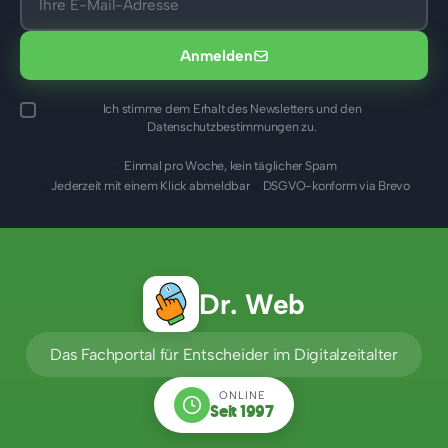
Anmelden
Ich stimme dem Erhalt des Newsletters und den
Datenschutzbestimmungen zu.
Einmal pro Woche, kein täglicher Spam
Jederzeit mit einem Klick abmeldbar
DSGVO-konform via Brevo
Dr. Web
Das Fachportal für Entscheider im Digitalzeitalter
ONLINE
Seit 1997