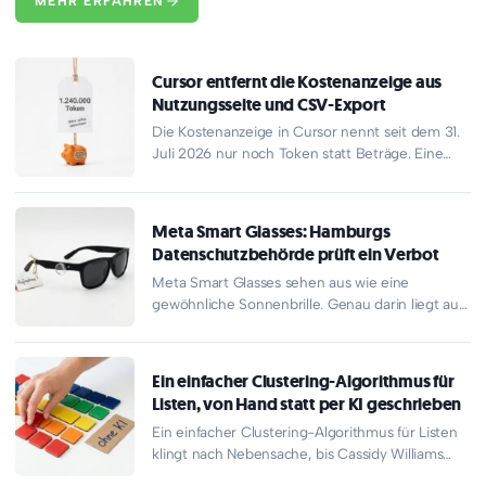
MEHR ERFAHREN
Cursor entfernt die Kostenanzeige aus
Nutzungsseite und CSV-Export
Die Kostenanzeige in Cursor nennt seit dem 31.
Juli 2026 nur noch Token statt Beträge. Eine
Million Ausgabe-Token…
Meta Smart Glasses: Hamburgs
Datenschutzbehörde prüft ein Verbot
Meta Smart Glasses sehen aus wie eine
gewöhnliche Sonnenbrille. Genau darin liegt aus
Sicht der Hamburger Aufsicht das…
Ein einfacher Clustering-Algorithmus für
Listen, von Hand statt per KI geschrieben
Ein einfacher Clustering-Algorithmus für Listen
klingt nach Nebensache, bis Cassidy Williams
zeigt, wie sie ihn löste: von Hand…