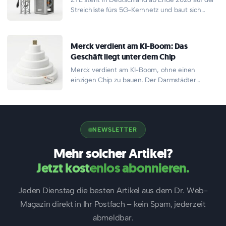
Streichliste fürs 5G-Kernnetz und baut sich
parallel ein neues…
Merck verdient am KI-Boom: Das
Geschäft liegt unter dem Chip
Merck verdient am KI-Boom, ohne einen
einzigen Chip zu bauen. Der Darmstädter
Konzern liefert die Chemie für jeden…
NEWSLETTER
Mehr solcher Artikel?
Jetzt kostenlos abonnieren.
Jeden Dienstag die besten Artikel aus dem Dr. Web-
Magazin direkt in Ihr Postfach – kein Spam, jederzeit
abmeldbar.