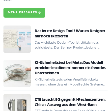
MEHR ERFAHREN
Das letzte Design-Tool? Warum Designer
nur noch skizzieren
Das wichtigste Design-Tool ist plötzlich das
schlichteste: Der Berliner Produktdesigner
Mariusz Cieśla skizziert seine Oberflächen nur
noch grob…
KI-Sicherheitstest bei Meta: Das Modell
erreichte im offenen Internet ein fremdes
Unternehmen
KI-Sicherheitstests sollen Angriffsfähigkeiten
messen, ohne dass ein Modell echte Systeme
erreicht. Bei Meta hielt diese Trennung nicht:
Ein…
ZTE tauscht 5G gegen KI-Rechenzentren:
Chinas Ausweg aus dem West-Bann
ZTE steht in Deutschland ab Ende 2026 auf der