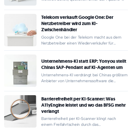
2.0-Lizenz und auf der Büro-Plattform…
Telekom verkauft Google One: Der
Netzbetreiber wird zum KI-
Zwischenhändler
Google One bei der Telekom macht aus dem
Netzbetreiber einen Wiederverkäufer für
Googles Cloud und Gemini-KI. Seit dem…
Unternehmens-KI statt ERP: Yonyou stellt
Chinas SAP-Pendant auf KI-Agenten um
Unternehmens-KI verdrängt bei Chinas größtem
Anbieter von Unternehmenssoftware die
klassische ERP-Welt: Auf seinem Weltkongress
in Nanjing hat Yonyou…
Barrierefreiheit per KI-Scanner: Was
A11yEngine leistet und wo das BFSG mehr
verlangt
Barrierefreiheit per KI-Scanner klingt nach
einem Freifahrtschein durch das
Barrierefreiheitsstärkungsgesetz, ist aber keiner.