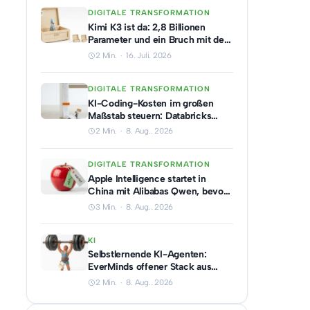
DIGITALE TRANSFORMATION
Kimi K3 ist da: 2,8 Billionen
Parameter und ein Bruch mit dem
Billig-Image
2 Min. · 16. Juli. 2026
DIGITALE TRANSFORMATION
KI-Coding-Kosten im großen
Maßstab steuern: Databricks
nennt vier Hebel
2 Min. · 8. Aug.. 2026
DIGITALE TRANSFORMATION
Apple Intelligence startet in
China mit Alibabas Qwen, bevor
die EU sie bekommt
3 Min. · 8. Aug.. 2026
KI
Selbstlernende KI-Agenten:
EverMinds offener Stack aus
China lernt aus jedem Fehler
2 Min. · 8. Aug.. 2026