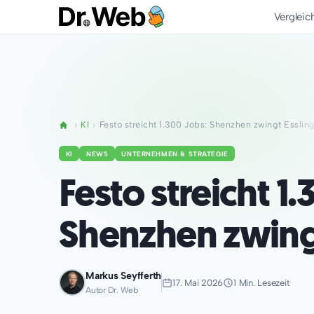
Vergleic
KI
Festo streicht 1.300 Jobs: Shenzhen zwingt Esslin
KI
NEWS
UNTERNEHMEN & STRATEGIE
Festo streicht 1.
Shenzhen zwing
Markus Seyfferth
17. Mai 2026
1 Min. Lesezeit
Autor Dr. Web