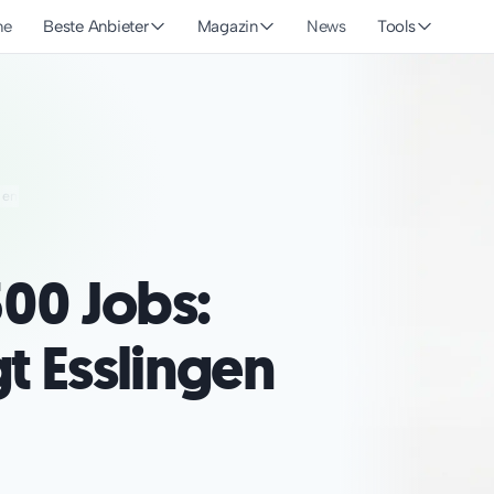
he
Beste Anbieter
Magazin
News
Tools
gen
300 Jobs:
t Esslingen