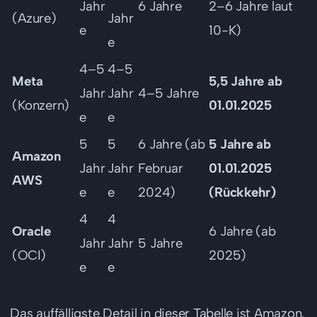
Jahr
6 Jahre
2–6 Jahre laut
(Azure)
Jahr
e
10-K)
e
4–5
4–5
Meta
5,5 Jahre ab
Jahr
Jahr
4–5 Jahre
(Konzern)
01.01.2025
e
e
5
5
6 Jahre (ab
5 Jahre ab
Amazon
Jahr
Jahr
Februar
01.01.2025
AWS
e
e
2024)
(Rückkehr)
4
4
Oracle
6 Jahre (ab
Jahr
Jahr
5 Jahre
(OCI)
2025)
e
e
Das auffälligste Detail in dieser Tabelle ist Amazon.