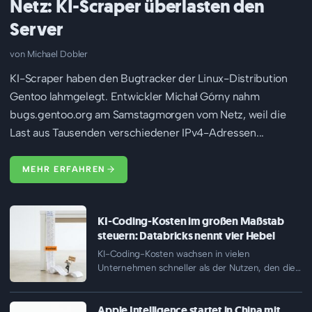
Netz: KI-Scraper überlasten den
Server
Michael Dobler
KI-Scraper haben den Bugtracker der Linux-Distribution
Gentoo lahmgelegt. Entwickler Michał Górny nahm
bugs.gentoo.org am Samstagmorgen vom Netz, weil die
Last aus Tausenden verschiedener IPv4-Adressen...
MEHR ERFAHREN
KI-Coding-Kosten im großen Maßstab
steuern: Databricks nennt vier Hebel
KI-Coding-Kosten wachsen in vielen
Unternehmen schneller als der Nutzen, den die
Werkzeuge stiften. Databricks hat am 7. August…
Apple Intelligence startet in China mit