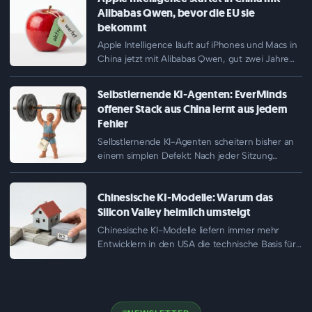
Alibabas Qwen, bevor die EU sie
bekommt
Apple Intelligence läuft auf iPhones und Macs in
China jetzt mit Alibabas Qwen, gut zwei Jahre
nach dem…
Selbstlernende KI-Agenten: EverMinds
offener Stack aus China lernt aus jedem
Fehler
Selbstlernende KI-Agenten scheitern bisher an
einem simplen Defekt: Nach jeder Sitzung
vergisst der Agent alles und wiederholt
dieselben…
Chinesische KI-Modelle: Warum das
Silicon Valley heimlich umsteigt
Chinesische KI-Modelle liefern immer mehr
Entwicklern in den USA die technische Basis für
ihre Produkte. Auf dem Marktplatz…