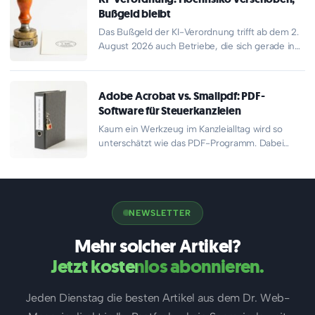
Bußgeld bleibt
Das Bußgeld der KI-Verordnung trifft ab dem 2.
August 2026 auch Betriebe, die sich gerade in
Sicherheit wiegen.…
Adobe Acrobat vs. Smallpdf: PDF-
Software für Steuerkanzleien
Kaum ein Werkzeug im Kanzleialltag wird so
unterschätzt wie das PDF-Programm. Dabei
entscheidet die richtige PDF-Software für
Steuerkanzleien…
NEWSLETTER
Mehr solcher Artikel?
Jetzt kostenlos abonnieren.
Jeden Dienstag die besten Artikel aus dem Dr. Web-