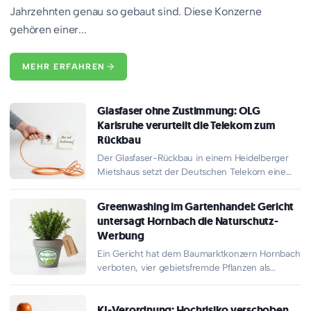
Jahrzehnten genau so gebaut sind. Diese Konzerne
gehören einer...
MEHR ERFAHREN
Glasfaser ohne Zustimmung: OLG
Karlsruhe verurteilt die Telekom zum
Rückbau
Der Glasfaser-Rückbau in einem Heidelberger
Mietshaus setzt der Deutschen Telekom eine
Grenze, die den bundesweiten Ausbau prägen
dürfte.…
Greenwashing im Gartenhandel: Gericht
untersagt Hornbach die Naturschutz-
Werbung
Ein Gericht hat dem Baumarktkonzern Hornbach
verboten, vier gebietsfremde Pflanzen als
Naturschutz- und Vogelschutzhecke zu
bewerben. Für jedes…
KI-Verordnung: Hochrisiko verschoben,