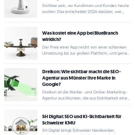
Sichtbar sein, wo Kundinnen und Kunden heute
suchen: Das entscheidet 2026 darüber, wer
Anfragen bekommt und wer übersehen…
Was kostet eine App bei BlueBranch
wirklich?
Der Preis einer App reicht von einer schlanken
Umsetzung bis zur großen Plattform, und genau
diese Weite verunsichert…
Dreikon: Wie sichtbar macht die SEO-
Agentur aus Münster Ihre Marke in
Google?
Dreikon ist die Werbe- und Online-Marketing-
Agentur aus Münster, die aus Sichtbarkeit einen
messbaren Umsatzhebel macht. Drei Deutsche
Agenturpreise,…
SH Digital: SEO und KI-Sichtbarkeit für
Schweizer KMU
SH Digital bringt Schweizer Handwerker,