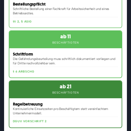
Bestellungspflicht
Schriftliche Bestellung einer Fachkraft für Arbeitssicherheit und eines
Betriebsarztes.
§§ 2, 5 ASIG
ab 11
BESCHÄFTIGTEN
Schriftform
Die Gefährdungsbeurteilung muss schriftlich dokumentiert vorliegen und
für Dritte nachvollziehbar sein.
§ 6 ARBSCHG
ab 21
BESCHÄFTIGTEN
Regelbetreuung
Kontinuierliche Einsatzzeiten pro Beschäftigtem statt vereinfachtem
Unternehmermodell.
DGUV VORSCHRIFT 2