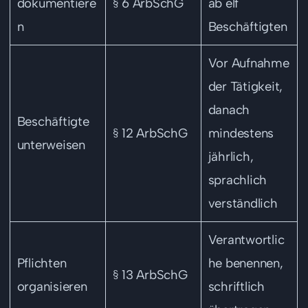
dokumentiere
§ 6 ArbSchG
ab elf
n
Beschäftigten
Vor Aufnahme
der Tätigkeit,
danach
Beschäftigte
§ 12 ArbSchG
mindestens
unterweisen
jährlich,
sprachlich
verständlich
Verantwortlic
Pflichten
he benennen,
§ 13 ArbSchG
organisieren
schriftlich