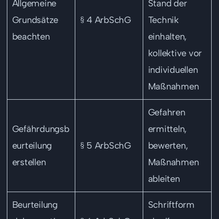
Allgemeine
Stand der
Grundsätze
§ 4 ArbSchG
Technik
beachten
einhalten,
kollektive vor
individuellen
Maßnahmen
Gefahren
Gefährdungsb
ermitteln,
eurteilung
§ 5 ArbSchG
bewerten,
erstellen
Maßnahmen
ableiten
Beurteilung
Schriftform