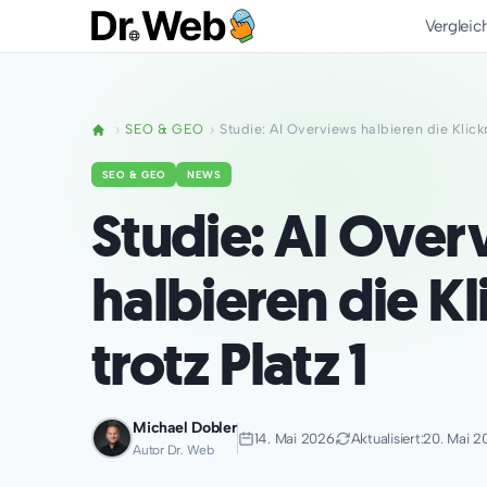
Vergleic
SEO & GEO
Studie: AI Overviews halbieren die Klickr
SEO & GEO
NEWS
Studie: AI Over
halbieren die Kl
trotz Platz 1
Michael Dobler
14. Mai 2026
Aktualisiert:
20. Mai 2
Autor Dr. Web