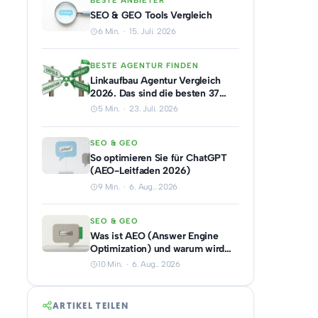
BESTE ANBIETER
SEO & GEO Tools Vergleich
6 Min. · 15. Juli. 2026
BESTE AGENTUR FINDEN
Linkaufbau Agentur Vergleich
2026. Das sind die besten 37
Anbieter.
5 Min. · 23. Juli. 2026
SEO & GEO
So optimieren Sie für ChatGPT
(AEO-Leitfaden 2026)
9 Min. · 6. Aug.. 2026
SEO & GEO
Was ist AEO (Answer Engine
Optimization) und warum wird
sie wichtiger als SEO?
10 Min. · 6. Aug.. 2026
ARTIKEL TEILEN