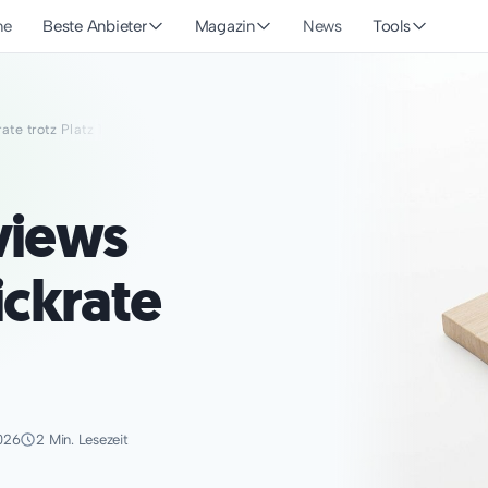
he
Beste Anbieter
Magazin
News
Tools
ate trotz Platz 1
views
ickrate
026
2 Min. Lesezeit