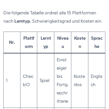
Die folgende Tabelle ordnet alle 15 Plattformen
nach
Lerntyp
, Schwierigkeitsgrad und Kosten ein.
Plattf
Lernt
Nivea
Koste
Sprac
Nr.
orm
yp
u
n
he
Einst
eiger
Chec
bis
Koste
Englis
1
Spiel
kiO
Fortg
nlos
ch
eschr
ittene