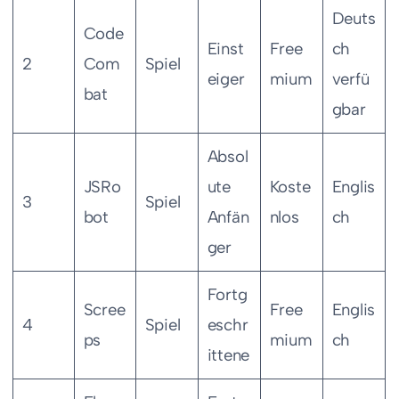
Deuts
Code
Einst
Free
ch
2
Com
Spiel
eiger
mium
verfü
bat
gbar
Absol
JSRo
ute
Koste
Englis
3
Spiel
bot
Anfän
nlos
ch
ger
Fortg
Scree
Free
Englis
4
Spiel
eschr
ps
mium
ch
ittene