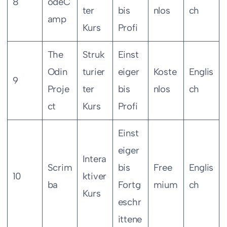
8
odeC
ter
bis
nlos
ch
amp
Kurs
Profi
The
Struk
Einst
Odin
turier
eiger
Koste
Englis
9
Proje
ter
bis
nlos
ch
ct
Kurs
Profi
Einst
eiger
Intera
Scrim
bis
Free
Englis
10
ktiver
ba
Fortg
mium
ch
Kurs
eschr
ittene