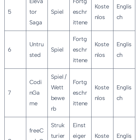
Eleva
Fortg
Koste
Englis
5
tor
Spiel
eschr
nlos
ch
Saga
ittene
Fortg
Untru
Koste
Englis
6
Spiel
eschr
sted
nlos
ch
ittene
Spiel /
Codi
Fortg
Wett
Koste
Englis
7
nGa
eschr
bewe
nlos
ch
me
ittene
rb
Struk
Einst
freeC
turier
eiger
Koste
Englis