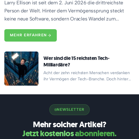
Larry Ellison ist seit dem 2. Juni 2026 die drittreichste
Person der Welt. Hinter dem Vermögenssprung steckt
keine neue Software, sondern Oracles Wandel zum...
MEHR ERFAHREN
Wer sind die 15 reichsten Tech-
Milliardäre?
Acht der zehn reichsten Menschen verdanken
ihr Vermögen der Tech-Branche. Doch hinter
den Schlagzeilen über Börsengänge und
Marktkapitalisierungen…
NEWSLETTER
Mehr solcher Artikel?
Jetzt kostenlos abonnieren.