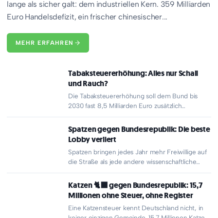
lange als sicher galt: dem industriellen Kern. 359 Milliarden
Euro Handelsdefizit, ein frischer chinesischer...
MEHR ERFAHREN
Tabaksteuererhöhung: Alles nur Schall
und Rauch?
Die Tabaksteuererhöhung soll dem Bund bis
2030 fast 8,5 Milliarden Euro zusätzlich
einbringen und nebenbei die Raucherquote
senken.…
Spatzen gegen Bundesrepublik: Die beste
Lobby verliert
Spatzen bringen jedes Jahr mehr Freiwillige auf
die Straße als jede andere wissenschaftliche
Mitmachaktion in Deutschland. 145.000
Menschen…
Katzen 🐈‍⬛ gegen Bundesrepublik: 15,7
Millionen ohne Steuer, ohne Register
Eine Katzensteuer kennt Deutschland nicht, in
keiner einzigen Gemeinde. 15,7 Millionen Katzen