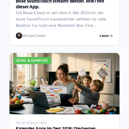
Bose SoundTouch streamt wieder. Wie? Mit
dieser App.
Die Bose-Cloud ist seit dem 6. Mai 2026 tot, der
teure SoundTouch-Lautsprecher seitdem für viele
Besitzer nur noch eine Bluetooth-Box. Eine
Drittanbieter-App namens Bosman...
Michael Dobler
Lesen
BÜRO & KARRIERE
06.02.2026
·
27 Min.
Kalender Apps im Test 2026: Die besten