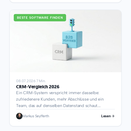
Schwellenwerte für die Buchführungspflicht
angehoben und die Kleinunternehmergrenze nach
oben verschoben. Wer jetzt eine neue
BESTE SOFTWARE FINDEN
Buchhaltungssoftware auswählt, kauft nicht einfach
ein Werkzeug, sondern...
08.07.2026
·
7 Min.
CRM-Vergleich 2026
Ein CRM-System verspricht immer dasselbe:
zufriedenere Kunden, mehr Abschlüsse und ein
Team, das auf denselben Datenstand schaut.
Zwischen den Anbietern liegen jedoch Welten, beim
Markus Seyfferth
Lesen
Funktionsumfang, beim Datenschutz und beim Preis.
Dieser Vergleich ordnet 32 Lösungen für den