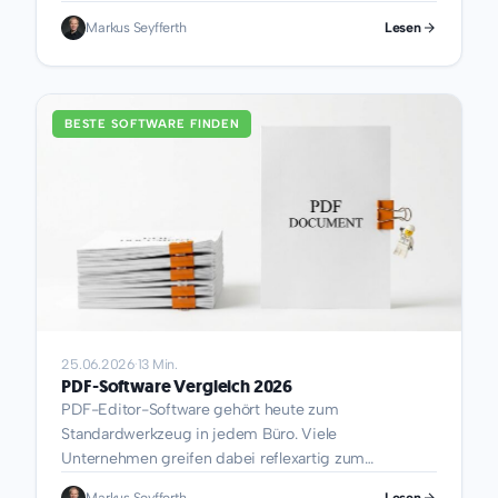
im DACH-Raum kostet und warum der
Markus Seyfferth
Lesen
Serverstandort seit dem Ende des Privacy Shield eine
rechtliche Pflichtentscheidung ist. Das Wichtigste in
Kürze Was macht WordPress Hosting...
BESTE SOFTWARE FINDEN
25.06.2026
·
13 Min.
PDF-Software Vergleich 2026
PDF-Editor-Software gehört heute zum
Standardwerkzeug in jedem Büro. Viele
Unternehmen greifen dabei reflexartig zum
bekanntesten Namen auf dem Markt, ohne zu prüfen,
Markus Seyfferth
Lesen