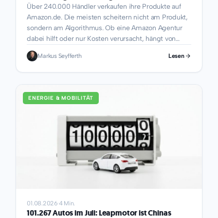
Über 240.000 Händler verkaufen ihre Produkte auf
Amazon.de. Die meisten scheitern nicht am Produkt,
sondern am Algorithmus. Ob eine Amazon Agentur
dabei hilft oder nur Kosten verursacht, hängt von
Faktoren ab, die kaum jemand offen kommuniziert.
Markus Seyfferth
Lesen
Amazon ist der umsatzstärkste Online-Marktplatz in
Deutschland. Wer dort verkauft, bewegt sich auf
einer Plattform mit eigenen Rankingregeln, eigener...
ENERGIE & MOBILITÄT
01.08.2026
·
4 Min.
101.267 Autos im Juli: Leapmotor ist Chinas