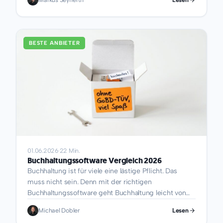
welche Funktionen tatsächlich gebraucht werden.
Der Unterschied zwischen Annotieren,
Texterkennung und echter Textbearbeitung
entscheidet am Ende über die richtige Wahl. Das
BESTE ANBIETER
Wichtigste in Kürze Was kann ein PDF-Editor, was
ein Reader nicht kann?...
01.06.2026
·
22 Min.
Buchhaltungssoftware Vergleich 2026
Buchhaltung ist für viele eine lästige Pflicht. Das
muss nicht sein. Denn mit der richtigen
Buchhaltungssoftware geht Buchhaltung leicht von
der Hand. Seit 2025 gilt die E-Rechnungspflicht im
Michael Dobler
Lesen
B2B-Bereich, Aufbewahrungsfristen wurden verkürzt,