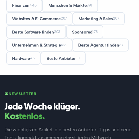
Finanzen
Menschen & Märkte
440
391
Websites & E-Commerce
Marketing & Sales
207
207
Beste Software finden
Sponsored
203
178
Unternehmen & Strategie
Beste Agentur finden
166
67
Hardware
Beste Anbieter
45
33
NEWSLETTER
Jede Woche klüger.
Kostenlos.
Die wichtigsten Artikel, die besten Anbieter-Tipps und neue
Tools, kompakt zusammengefasst, jeden Mittwoch.